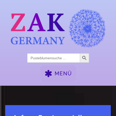
Search Button
Search
for:
MENÜ
WOCHENENDSEMINARE
FACHTAGE
AFTER-WORK
KALENDER