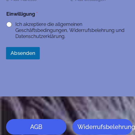
Einwilligung
*
Ich akzeptiere die allgemeinen
Geschäftsbedingungen, Widerrufsbelehrung und
Datenschutzerklärung.
Absenden
A
l
t
e
r
n
a
AGB
Widerrufsbelehrung
t