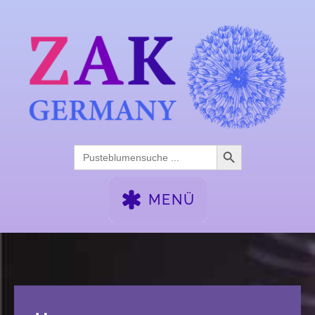
Search Button
Search
for:
MENÜ
WOCHENENDSEMINARE
FACHTAGE
AFTER-WORK
KALENDER