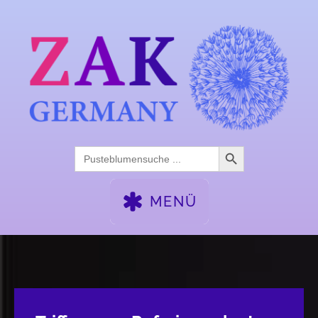
Search Button
Search
for:
MENÜ
WOCHENENDSEMINARE
FACHTAGE
AFTER-WORK
KALENDER