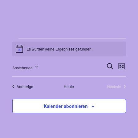
Veranstaltungen
Es wurden keine Ergebnisse gefunden.
Hinweis
Veranst
Veranstalt
Suche
Anstehende
Liste
Ansicht
Suche
Datum
Navigat
und
wählen.
Veranstaltungen
Vorherige
Heute
Nächste
Veranstaltung
Ansichten,
Navigation
Kalender abonnieren