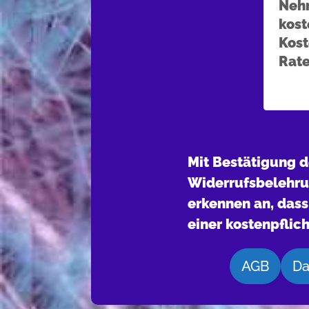
Nehm
kost
Kos
Rate
Mit Bestätigung d
Widerrufsbelehru
erkennen an, dass
einer kostenpflic
AGB
Da