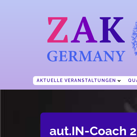
AKTUELLE VERANSTALTUNGEN
QU
AUT
ADO
IN
WOCHENENDSEMINARE
FACHTAGE
AFTER-WORK
KALENDER
aut.IN-Coach 2