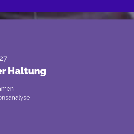
027
er Haltung
ahmen
ionsanalyse