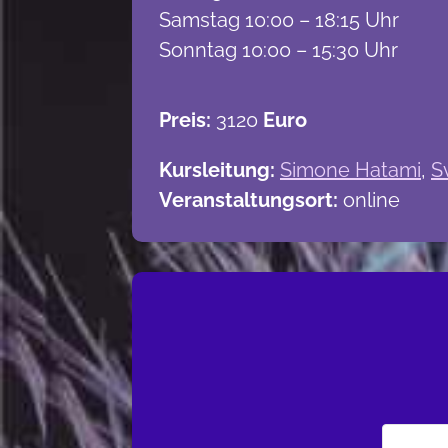
Samstag 10:00 – 18:15 Uhr
Sonntag 10:00 – 15:30 Uhr
Preis:
3120
Euro
Kursleitung:
Simone Hatami
,
S
Veranstaltungsort:
online