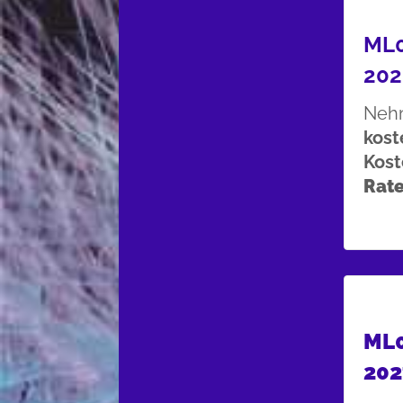
ML0
202
Nehm
kost
Kos
Rate
ML0
202