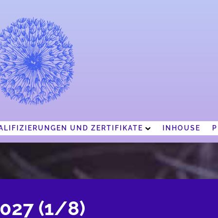
ALIFIZIERUNGEN UND ZERTIFIKATE
INHOUSE
P
.IN
E
S-2
H
TENSIVWOCHEN
F
027 (1/8)