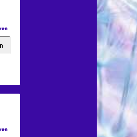
ren
n
ren