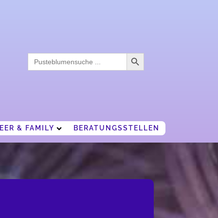
Search Button
Search
for:
EER & FAMILY
BERATUNGSSTELLEN
LTERN, FAMILIE UND CAREPERSONEN
OW TO SURVIVE
IGURE IT AUT.