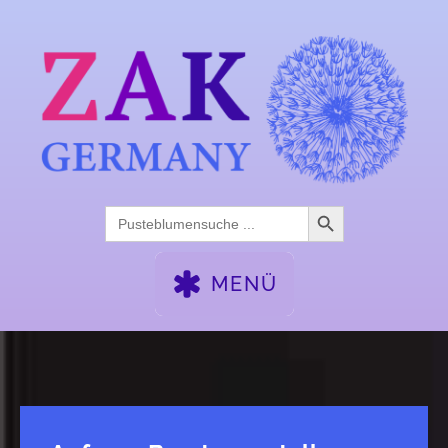
Search Button
Search
for:
MENÜ
WOCHENENDSEMINARE
FACHTAGE
AFTER-WORK
KALENDER