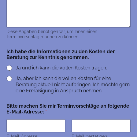
Diese Angaben benötigen wir, um Ihnen einen
Terminvorschlag machen zu können.
Ich habe die Informationen zu den Kosten der
Beratung zur Kenntnis genommen.
*
Ja und ich kann die vollen Kosten tragen.
Ja, aber ich kann die vollen Kosten für eine
Beratung aktuell nicht aufbringen. Ich möchte gern
eine Ermäßigung in Anspruch nehmen.
a
Bitte machen Sie mir Terminvorschläge an folgende
n
E-Mail-Adresse:
*
E
i
n
w
i
E-Mail-Adresse
E-Mail bestätigen